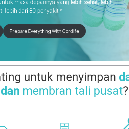
 untuk masa depannya yang
lebih sehat
,
lebih
lebih dari 80 penyakit.*
Prepare Everything With Cordlife
ting untuk menyimpan
da
dan
membran tali pusat
?