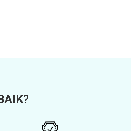
BAIK
?