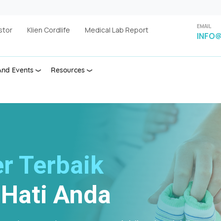
EMAIL
stor
Klien Cordlife
Medical Lab Report
INFO@
nd Events
Resources
r Terbaik
Hati
Anda