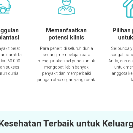
nggulan
Memanfaatkan
Pilihan
plantasi
potensi klinis
untuk
nyakit berat
Para peneliti di seluruh dunia
Sel punca 
an darah tali
sedang mempelajari cara
sangat coco
 dari 60.000
menggunakan sel punca untuk
Anda, dan da
elah sukses
mengobati lebih banyak
untuk mer
uruh dunia.
penyakit dan memperbaiki
anggota ke
jaringan atau organ yang rusak.
l
 Kesehatan Terbaik untuk Keluar