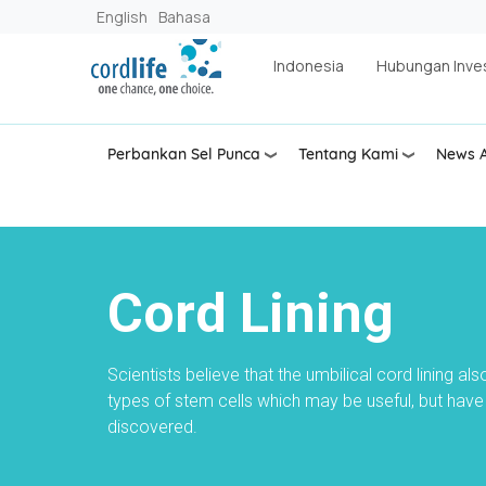
Lompat ke isi utama
English
Bahasa
Indonesia
Hubungan Inve
Perbankan Sel Punca
Tentang Kami
News A
Cord Lining
Scientists believe that the umbilical cord lining al
types of stem cells which may be useful, but have
discovered.