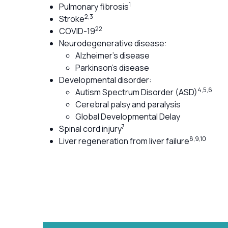
1
Pulmonary fibrosis
2,3
Stroke
22
COVID-19
Neurodegenerative disease:
Alzheimer's disease
Parkinson's disease
Developmental disorder:
4,5,6
Autism Spectrum Disorder (ASD)
Cerebral palsy and paralysis
Global Developmental Delay
7
Spinal cord injury
8,9,10
Liver regeneration from liver failure