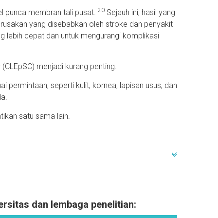
20
sel punca membran tali pusat.
Sejauh ini, hasil yang
rusakan yang disebabkan oleh stroke dan penyakit
 lebih cepat dan untuk mengurangi komplikasi
s
(CLEpSC) menjadi kurang penting.
permintaan, seperti kulit, kornea, lapisan usus, dan
da.
kan satu sama lain.
.ncbi.nlm.nih.gov/pmc/articles/PMC6299195/
/pubmed/30251564
ersitas dan lembaga penelitian:
18; 14: 909928.
https://www.ncbi.nlm.nih.gov/pmc/articles/PMC5957058/
n-access/do-the-stem-cells-really-work-with-autism-spectrum-disorders-