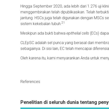
Hingga September 2020, ada lebih dari 1.276 uji kli
menggembirakan telah dipublikasikan. Telah terbu
jantung. HSCs juga telah digunakan dengan MSCs s
21
sistem kekebalan tubuh.
Meskipun ada bukti bahwa
epithelial cells
(ECs) dapat
CLEpSC adalah sel punca yang berasal dari membran t
sebagainya. Di sisi lain, EC telah mencapai diferens
Oleh karena itu, kami menyarankan Anda untuk me
References
1
Chuang HM, Shih TE, Lu KY, et al. Mesenchymal Stem Cell Therapy of Pulmonary 
2
Wang F, Tang H, Zhu J, Zhang JH. Transplanting Mesenchymal Stem Cells for Tr
Penelitian di seluruh dunia tentang pen
3
Xue P, Wang M, Yan G. Mesenchymal stem cell transplantation as an effective treat
4
Shane, et al. Do the Stem Cells Really Work with Autism Spectrum Disorders As
associatedwith-neuroimmune-interaction-2165-7890-1000151.pdf