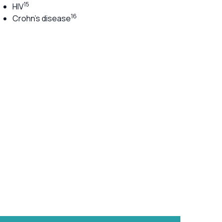
15
HIV
16
Crohn's disease