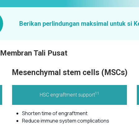
Berikan perlindungan maksimal untuk si K
 Membran Tali Pusat
Mesenchymal stem cells (MSCs)
11
HSC engraftment support
Shorten time of engraftment
Reduce immune system complications