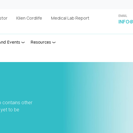
EMAIL
stor
Klien Cordlife
Medical Lab Report
INFO@
nd Events
Resources
so contains other
 yet to be