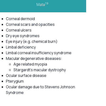
19
Mata
Corneal dermoid
Corneal scars and opacities
Corneal ulcers
Dry eye syndromes
Eye injury (e.g. chemical burn)
Limbal deficiency
Limbal corneal insufficiency syndrome
Macular degenerative diseases:
Age related myopia
Stargardt's macular dystrophy
Ocular surface disease
Pterygium
Ocular damage due to Stevens Johnson
Syndrome