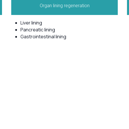
Organ lining regeneration
Liver lining
Pancreatic lining
Gastrointestinal lining