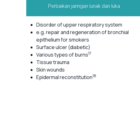
Perbaikan jaringan lunak dan luka
Disorder of upper respiratory system
e.g. repair and regeneration of bronchial
epithelium for smokers
Surface ulcer (diabetic)
17
Various types of burns
Tissue trauma
Skin wounds
18
Epidermal reconstitution