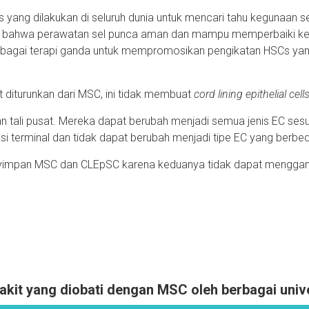
nis yang dilakukan di seluruh dunia untuk mencari tahu kegunaan 
kti bahwa perawatan sel punca aman dan mampu memperbaiki ke
ebagai terapi ganda untuk mempromosikan pengikatan HSCs yang
 diturunkan dari MSC, ini tidak membuat
cord lining epithelial cell
ali pusat. Mereka dapat berubah menjadi semua jenis EC sesuai 
iasi terminal dan tidak dapat berubah menjadi tipe EC yang berbe
nyimpan MSC dan CLEpSC karena keduanya tidak dapat mengganti
Fibrosis: Improvement with Target Combination.
Cell Transplant
. 2018;27(11): 15811587.
https://www
eatment of Ischemic Stroke.
Cell Transplant
. 2018;27(12):1825-1834
https://www.ncbi.nlm.nih.gov
yakit yang diobati dengan MSC oleh berbagai univ
ment strategy for ischemic stroke in asia: a meta-analysis of controlled trials.
Ther Clin Risk Manag.
20
sociated with Neuro-Immune Interaction?
Autism Open Access.
2015; 5(3)
https://www.longdom.org/ope