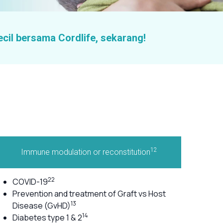
ecil bersama Cordlife, sekarang!
12
Immune modulation or reconstitution
22
COVID-19
Prevention and treatment of Graft vs Host
13
Disease (GvHD)
14
Diabetes type 1 & 2